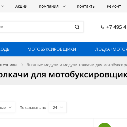
Акции
Компания
Контакты
Ремонт
+7 495 4
ХОДЫ
МОТОБУКСИРОВЩИКИ
ЛОДКА+МОТОР
отехники
Лыжные модули и модули толкачи для мотобукси
олкачи для мотобуксировщи
вые
Показывать по
24