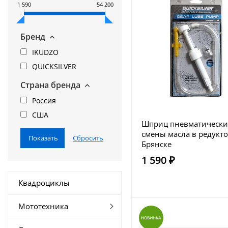
1 590
54 200
Бренд
IKUDZO
QUICKSILVER
Страна бренда
Россия
США
Шприц пневматически
смены масла в редукто
Брянске
1 590 ₽
Квадроциклы
Мототехника
НОВИНКА