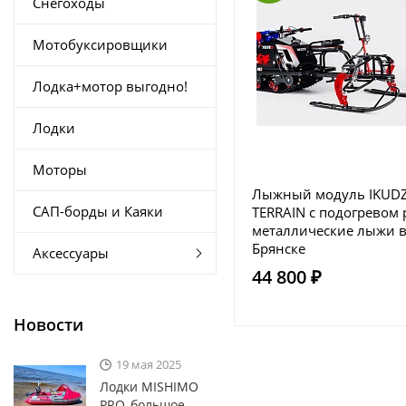
Снегоходы
Мотобуксировщики
Лодка+мотор выгодно!
Лодки
Моторы
Лыжный модуль IKUD
САП-борды и Каяки
TERRAIN с подогревом 
металлические лыжи 
Брянске
Аксессуары
44 800 ₽
Новости
19 мая 2025
Лодки MISHIMO
PRO, большое