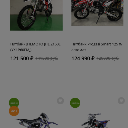
Питбайк JHLMOTO JHL Z150E
Питбайк Progasi Smart 125 п/
(YX1P60FMJ)
автомат
121 500 ₽
124 990 ₽
141500 руб.
129990 руб.
НОВИНКА
НОВИНКА
ХИТ