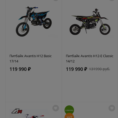
Питбайк Avantis H12 Basic
Питбайк Avantis H12-E Classic
17/14
14/12
119 990 ₽
119 990 ₽
131990 руб.
НОВИНКА
ХИТ