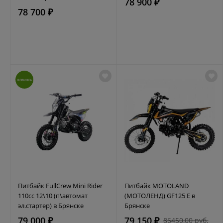
78 900 ₽
78 700 ₽
НОВИНКА
Питбайк FullCrew Mini Rider
Питбайк MOTOLAND
110сс 12\10 (п\автомат
(МОТОЛЕНД) GF125 E в
эл.стартер) в Брянске
Брянске
79 000 ₽
79 150 ₽
86450,00 руб.