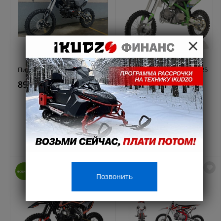
×
Питбайк BSE EXA SA 17/14
Питбайк Apollino AMX-F 125
89 990 ₽
89 990 ₽
109990 руб.
99990 руб.
НОВИНКА
Позвонить