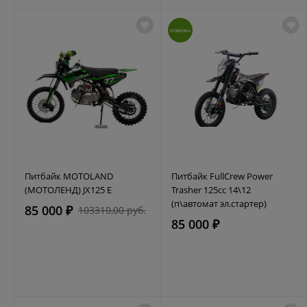
НОВИНКА
Питбайк MOTOLAND
Питбайк FullCrew Power
(МОТОЛЕНД) JX125 E
Trasher 125cc 14\12
(п\автомат эл.стартер)
85 000 ₽
103310,00 руб.
85 000 ₽